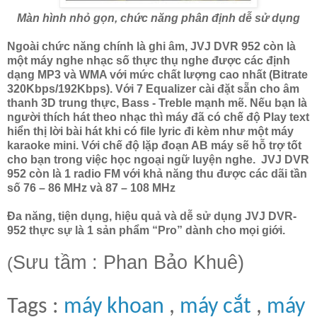
Màn hình nhỏ gọn, chức năng phân định dễ sử dụng
Ngoài chức năng chính là ghi âm, JVJ DVR 952 còn là
một máy nghe nhạc số thực thụ nghe được các định
dạng MP3 và WMA với mức chất lượng cao nhất (Bitrate
320Kbps/192Kbps). Với 7 Equalizer cài đặt sẵn cho âm
thanh 3D trung thực, Bass - Treble mạnh mẽ. Nếu bạn là
người thích hát theo nhạc thì máy đã có chế độ Play text
hiển thị lời bài hát khi có file lyric đi kèm như một máy
karaoke mini. Với chế độ lặp đoạn AB máy sẽ hỗ trợ tốt
cho bạn trong việc học ngoại ngữ luyện nghe. JVJ DVR
952 còn là 1 radio FM với khả năng thu được các dãi tần
số 76 – 86 MHz và 87 – 108 MHz
Đa năng, tiện dụng, hiệu quả và dễ sử dụng JVJ DVR-
952 thực sự là 1 sản phẩm “Pro” dành cho mọi giới.
Sưu tầm : Phan Bảo Khuê)
(
Tags :
máy khoan
,
máy cắt
,
máy