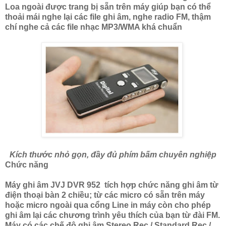
Loa ngoài được trang bị sẵn trên máy giúp bạn có thể
thoải mái nghe lại các file ghi âm, nghe radio FM, thậm
chí nghe cả các file nhạc MP3/WMA khá chuẩn
Kích thước nhỏ gọn, đầy đủ phím bấm chuyên nghiệp
Chức năng
Máy ghi âm JVJ DVR 952 tích hợp chức năng ghi âm từ
điện thoại bàn 2 chiều; từ các micro có sẵn trên máy
hoặc micro ngoài qua cổng Line in máy còn cho phép
ghi âm lại các chương trình yêu thích của bạn từ đài FM.
Máy có các chế độ ghi âm Stereo Rec / Standard Rec /