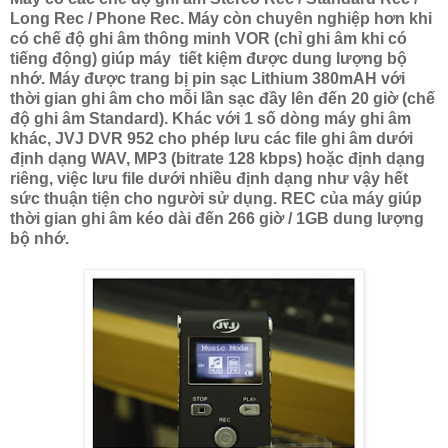
Long Rec / Phone Rec. Máy còn chuyên nghiệp hơn khi
có chế độ ghi âm thông minh VOR (chỉ ghi âm khi có
tiếng động) giúp máy tiết kiệm được dung lượng bộ
nhớ. Máy được trang bị pin sạc Lithium 380mAH với
thời gian ghi âm cho mỗi lần sạc đầy lên đến 20 giờ (chế
độ ghi âm Standard). Khác với 1 số dòng máy ghi âm
khác, JVJ DVR 952 cho phép lưu các file ghi âm dưới
định dạng WAV, MP3 (bitrate 128 kbps) hoặc định dạng
riêng, việc lưu file dưới nhiều định dạng như vậy hết
sức thuận tiện cho người sử dụng. REC của máy giúp
thời gian ghi âm kéo dài đến 266 giờ / 1GB dung lượng
bộ nhớ.